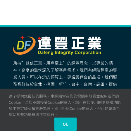
秉持”誠信正直、用戶至上”的經營理念，以專業的精
神，高度的熱忱深入了解客戶需求。我們有經驗豐富的專
業人員，可以在您的預算上，建議最適合的品項。我們服
務客群位於台北、桃園、新竹、台中、台南、高雄，提供
專業完善的矽膠客製化服務。
為了提供您最佳的服務，本網站會在您的電腦中放置並取用我們的
Cookie，若您不願接受Cookie的寫入，您可在您使用的瀏覽器功能
項中設定隱私權等級為高，即可拒絕Cookie的寫入，但可能會導至
© All rights reserved. 達豐正業 – 矽膠製品・矽膠成型・
網站某些功能無法正常執行。
專業矽膠工廠
Ok