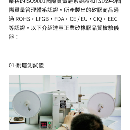
嚴格的ISO9001國際質量體系認證和TS16949國
生產製造
際質量管理體系認證。所產製出的矽膠商品通
過 ROHS，LFGB，FDA，CE / EU，CIQ，EEC
選購指南
等認證。以下介紹達豐正業矽橡膠品質檢驗儀
器：
公司介紹
聯繫洽詢
01-耐磨測試儀