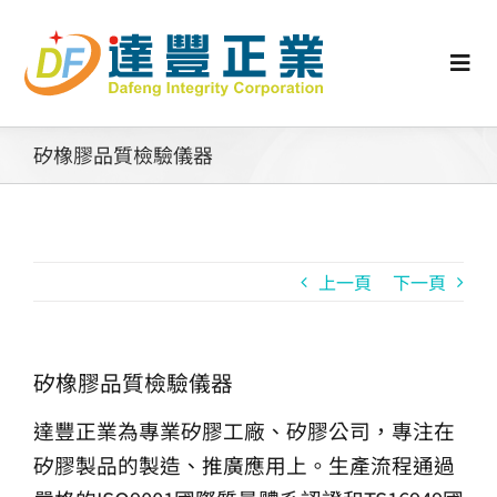
Skip
to
content
Togg
Navi
認識矽膠
矽橡膠品質檢驗儀器
行業動態
上一頁
下一頁
工業零配件
消費性產品
矽橡膠品質檢驗儀器
達豐正業為專業矽膠工廠、矽膠公司，專注在
矽膠客製
矽膠製品的製造、推廣應用上。生產流程通過