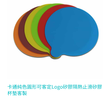
卡通純色圓形可客定Logo矽膠隔熱止滑矽膠
杯墊客製