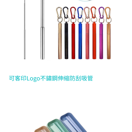
可客印Logo不鏽鋼伸縮防刮吸管