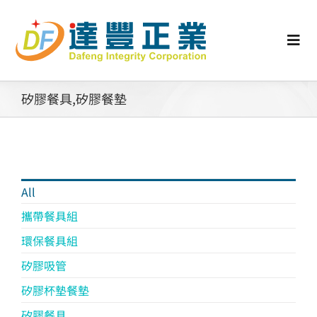
Skip
to
content
Togg
Navi
認識矽膠
矽膠餐具,矽膠餐墊
行業動態
工業零配件
All
攜帶餐具組
消費性產品
環保餐具組
矽膠吸管
矽膠客製
矽膠杯墊餐墊
矽膠餐具