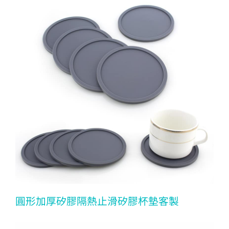
圓形加厚矽膠隔熱止滑矽膠杯墊客製