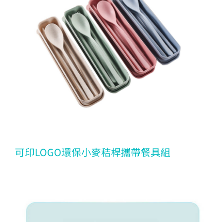
可印LOGO環保小麥秸桿攜帶餐具組