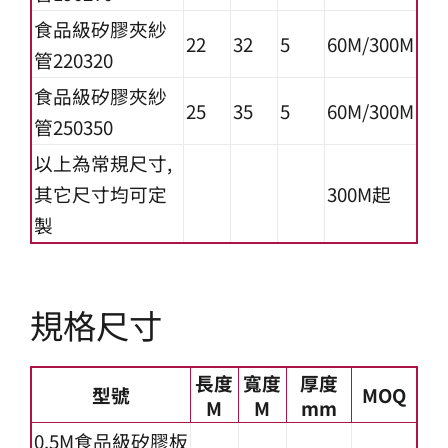
食品級矽膠夾紗
22
32
5
60M/300M
管220320
食品級矽膠夾紗
25
35
5
60M/300M
管250350
以上為常規尺寸,
其它尺寸均可定
300M起
製
規格尺寸
長度
寬度
厚度
型號
MOQ
M
M
mm
0.5M食品級矽膠板