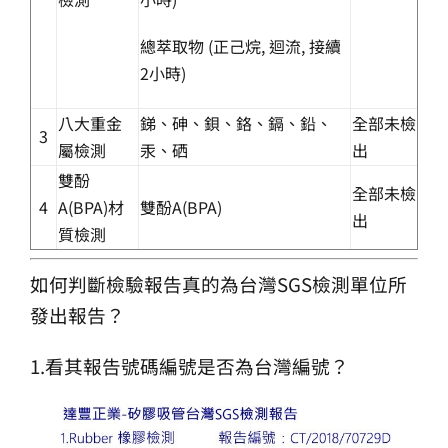
總萃取物 (正己烷, 迴流, 接續
2小時)
八大重金
銻、砷、鋇、鉻、鎘、鉛、
全部未檢
3
屬檢測
汞、硒
出
雙酚
全部未檢
4
A(BPA)材
雙酚A(BPA)
出
質檢測
如何判斷檢驗報告真的為台灣SGS檢測單位所
發出報告？
1.看其報告號碼編號是否為台灣編號？