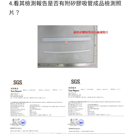
4.看其檢測報告是否有附矽膠吸管成品檢測照
片？