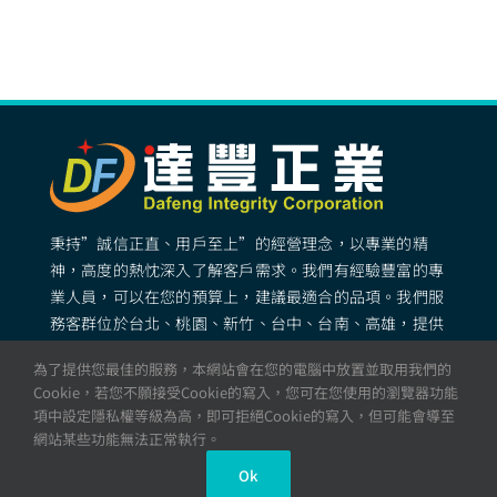
秉持”誠信正直、用戶至上”的經營理念，以專業的精
神，高度的熱忱深入了解客戶需求。我們有經驗豐富的專
業人員，可以在您的預算上，建議最適合的品項。我們服
務客群位於台北、桃園、新竹、台中、台南、高雄，提供
專業完善的矽膠客製化服務。
為了提供您最佳的服務，本網站會在您的電腦中放置並取用我們的
Cookie，若您不願接受Cookie的寫入，您可在您使用的瀏覽器功能
項中設定隱私權等級為高，即可拒絕Cookie的寫入，但可能會導至
© All rights reserved. 達豐正業 – 矽膠製品・矽膠成型・
網站某些功能無法正常執行。
專業矽膠工廠
Ok