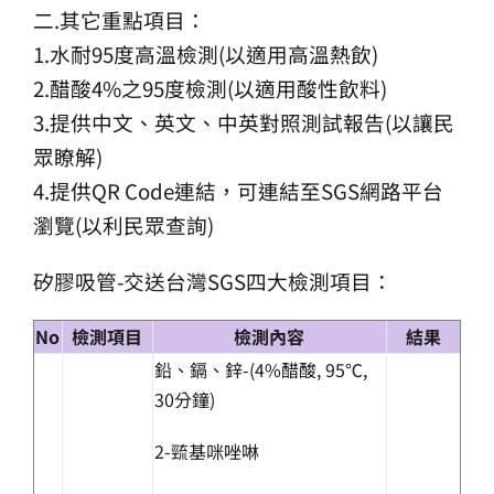
二.其它重點項目：
1.水耐95度高溫檢測(以適用高溫熱飲)
2.醋酸4%之95度檢測(以適用酸性飲料)
3.提供中文、英文、中英對照測試報告(以讓民
眾瞭解)
4.提供QR Code連結，可連結至SGS網路平台
瀏覽(以利民眾查詢)
矽膠吸管-交送台灣SGS四大檢測項目：
No
檢測項目
檢測內容
結果
鉛、鎘、鋅-(4%醋酸, 95℃,
30分鐘)
2-巰基咪唑啉