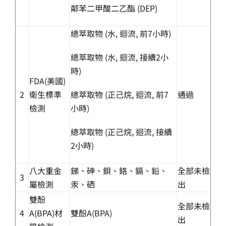
鄰苯二甲酸二乙酯 (DEP)
總萃取物 (水, 迴流, 前7小時)
總萃取物 (水, 迴流, 接續2小
時)
FDA(美國)
2
衛生標準
總萃取物 (正己烷, 迴流, 前7
通過
檢測
小時)
總萃取物 (正己烷, 迴流, 接續
2小時)
八大重金
銻、砷、鋇、鉻、鎘、鉛、
全部未檢
3
屬檢測
汞、硒
出
雙酚
全部未檢
4
A(BPA)材
雙酚A(BPA)
出