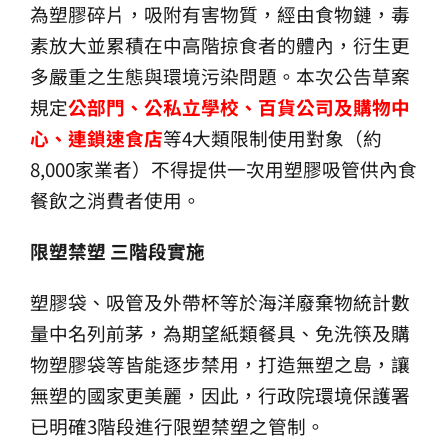
為塑膠碎片，吸附有害物質，經由食物鏈，毒
生產製造
素放大並累積在中高階掠食者的體內，衍生更
多嚴重之生態與環境污染問題。本次公告草案
選購指南
規定
公部門、公私立學校、百貨公司及購物中
心、連鎖速食店
等4大類限制使用對象（約
公司介紹
8,000家業者）不得提供一次用塑膠吸管供內食
餐飲之消費者使用。
聯繫洽詢
限塑禁塑 三階段實施
塑膠袋、吸管及外帶杯等於海洋廢棄物統計數
量中名列前茅，為期望紙類餐具、免洗筷及購
物塑膠袋等皆能逐步禁用，打造無塑之島，讓
無塑的國家更美麗，因此，行政院環境保護署
已明確3階段進行限塑禁塑之管制。