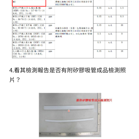
4.看其檢測報告是否有附矽膠吸管成品檢測照
片？