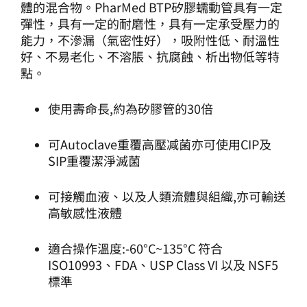
體的混合物。PharMed BTP矽膠蠕動管具有一定
彈性，具有一定的耐磨性，具有一定承受壓力的
能力，不滲漏（氣密性好），吸附性低、耐溫性
好、不易老化、不溶脹、抗腐蝕、析出物低等特
點。
使用壽命長,約為矽膠管的30倍
可Autoclave重覆高壓减菌亦可使用CIP及
SIP重覆潔淨滅菌
可接觸血液、以及人類流體與組織,亦可輸送
高敏感性液體
適合操作溫度:-60°C~135°C 符合
ISO10993、FDA、USP Class VI 以及 NSF5
標準