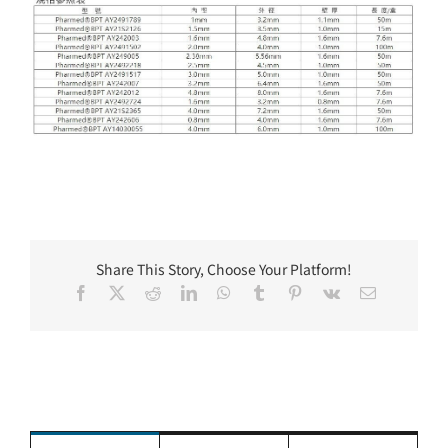
Share This Story, Choose Your Platform!
Facebook
X
Reddit
LinkedIn
WhatsApp
Tumblr
Pinterest
Vk
Email: