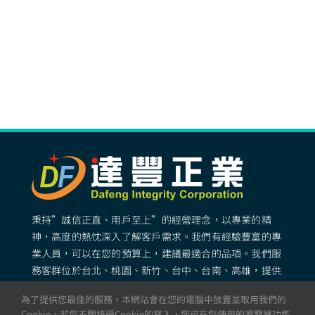
秉持”誠信正直、用戶至上”的經營理念，以專業的精
神，高度的熱忱深入了解客戶需求。我們有經驗豐富的專
業人員，可以在您的預算上，建議最適合的品項。我們服
務客群位於台北、桃園、新竹、台中、台南、高雄，提供
專業完善的矽膠客製化服務。
為了提供您最佳的服務，本網站會在您的電腦中放置並取用我們的
Cookie，若您不願接受Cookie的寫入，您可在您使用的瀏覽器功能