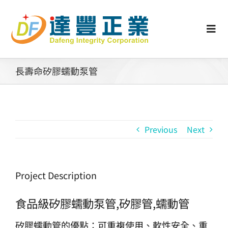
Skip
to
content
Togg
Navi
認識矽膠
長壽命矽膠蠕動泵管
行業動態
Previous
Next
工業零配件
消費性產品
Project Description
食品級矽膠蠕動泵管,矽膠管,蠕動管
矽膠客製
矽膠蠕動管的優點：可重複使用、軟性安全、重