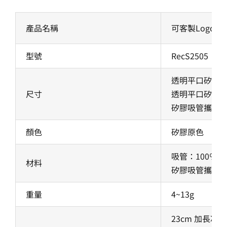
產品名稱
可客製Logo
型號
RecS2505
透明平口矽膠吸管:
尺寸
透明平口矽膠吸管:
矽膠吸管攜帶盒(加大
顏色
矽膠原色
吸管：100％
材料
矽膠吸管攜帶盒(
重量
4~13g
23cm 加長冰霸