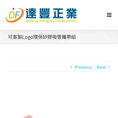
Skip
to
content
Togg
Navi
認識矽膠
可客製Logo環保矽膠吸管攜帶組
行業動態
Previous
Next
工業零配件
消費性產品
View
Larger
矽膠客製
Image