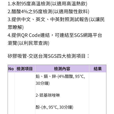
1.水耐95度高溫檢測(以適用高溫熱飲)
2.醋酸4%之95度檢測(以適用酸性飲料)
3.提供中文、英文、中英對照測試報告(以讓民
眾瞭解)
4.提供QR Code連結，可連結至SGS網路平台
瀏覽(以利民眾查詢)
矽膠吸管-交送台灣SGS四大檢測項目：
No
檢測項目
檢測內容
結果
鉛、鎘、鋅-(4%醋酸, 95℃,
30分鐘)
2-巰基咪唑啉
酚-(水, 95℃, 30分鐘)