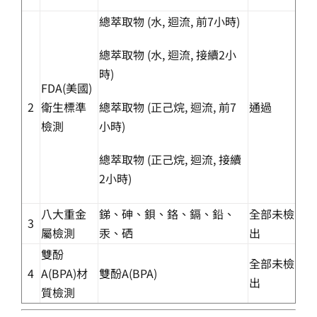
總萃取物 (水, 迴流, 前7小時)
總萃取物 (水, 迴流, 接續2小
時)
FDA(美國)
2
衛生標準
總萃取物 (正己烷, 迴流, 前7
通過
檢測
小時)
總萃取物 (正己烷, 迴流, 接續
2小時)
八大重金
銻、砷、鋇、鉻、鎘、鉛、
全部未檢
3
屬檢測
汞、硒
出
雙酚
全部未檢
4
A(BPA)材
雙酚A(BPA)
出
質檢測