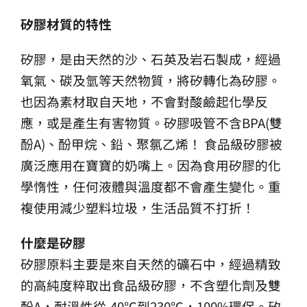
矽膠材質的特性
矽膠，是由天然的沙、石英及岩石製成，經過
氧氣、碳及氫等天然物質，將矽轉化為矽膠。
也因為素材取自天地，不會對酸鹼起化學反
應，或是產生有害物質。矽膠吸管不含BPA(雙
酚A)、酚甲烷、鉛、聚氯乙烯！ 食品級矽膠被
廣泛應用在寶寶的奶嘴上。因為食用矽膠的化
學惰性，任何液體與溫度都不會產生變化。重
複使用減少塑料垃圾，生活品質不打折！
什麼是矽膠
矽膠原料主要是來自天然的礦石中，經過精致
的高純度粹取出食品級矽膠，不含塑化劑及雙
酚A，耐溫性從-40℃到230℃，100%環保。矽