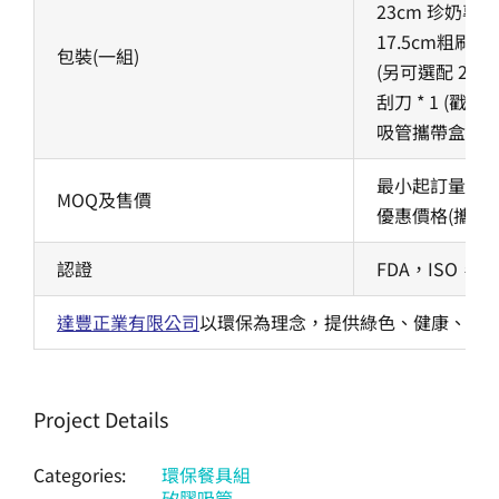
23cm 珍奶專用吸
17.5cm粗刷子 *
包裝(一組)
(另可選配 20cm
刮刀 * 1 (戳洞用
吸管攜帶盒可接
最小起訂量：100
MOQ及售價
優惠價格(攜帶盒加
認證
FDA，ISO，
達豐正業有限公司
以環保為理念，提供綠色、健康、環
Project Details
Categories:
環保餐具組
矽膠吸管