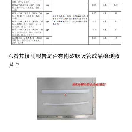
4.看其檢測報告是否有附矽膠吸管成品檢測照
片？