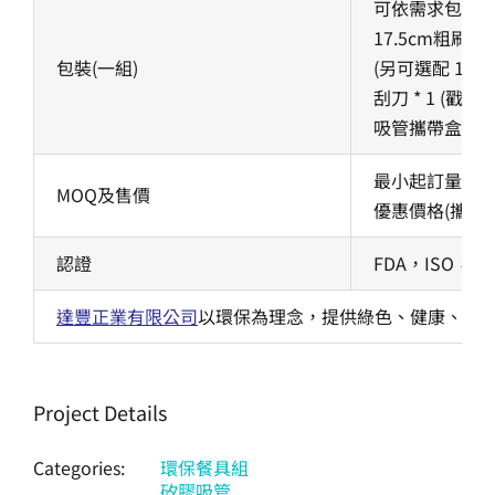
可依需求包裝
17.5cm粗刷子 *
包裝(一組)
(另可選配 17.5
刮刀 * 1 (戳洞用
吸管攜帶盒可接
最小起訂量：30
MOQ及售價
優惠價格(攜帶盒加
認證
FDA，ISO，
達豐正業有限公司
以環保為理念，提供綠色、健康、環
Project Details
Categories:
環保餐具組
矽膠吸管