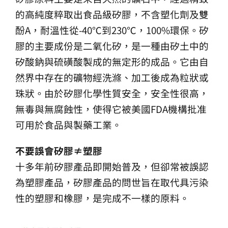
的高純度粹取出食品級矽膠，不含塑化劑及雙
酚A，耐溫性從-40℃到230℃，100%環保。矽
膠的主要成份是二氧化矽，是一種由矽土中的
矽酸鈉與硫磺酸製成的無定形的成品。它由自
然界中存在的礦物經洗滌、加工後成為粒狀或
珠狀。由於矽膠化學性質安全，安全性很高，
無毒與無腐蝕性，使得它被美國FDA機構批准
可用於食品與製藥工業。
不要誤會矽膠≠塑膠
十多年前矽膠產品即開始普及，但卻常被誤認
為塑膠產品，矽膠產品的問世旨在取代具污染
性的塑膠和橡膠，是完成不一樣的原料。