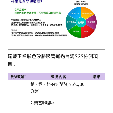
達豐正業彩色矽膠吸管通過台灣SGS檢測項
目：
檢測項目
檢測內容
結果
鉛、鎘、鋅-(4%醋酸, 95℃, 30
分鐘)
2-巰基咪唑啉