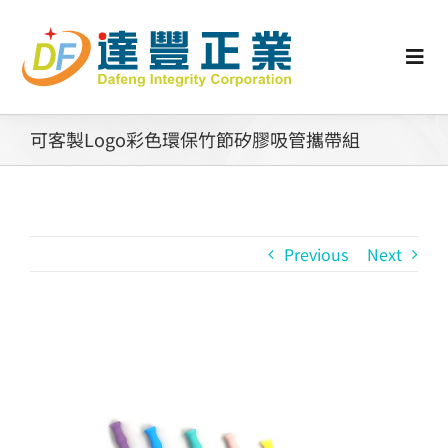
Skip
to
content
Togg
Navi
認識矽膠
可客製Logo彩色環保竹節矽膠吸管攜帶組
行業動態
Previous
Next
工業零配件
消費性產品
View
Larger
矽膠客製
Image