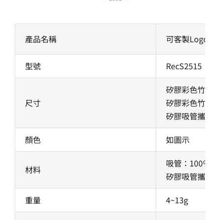
產品名稱
可客製Logo
型號
RecS2515
矽膠彩色竹節細直管
尺寸
矽膠彩色竹節粗直管
矽膠吸管攜帶盒: 
顏色
如圖示
吸管：100％
材料
矽膠吸管攜帶盒(
重量
4~13g