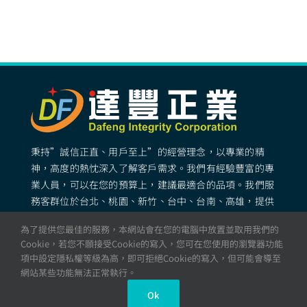
秉持”誠信正直、用戶至上”的經營理念，以專業的精
神，高度的熱忱深入了解客戶需求。我們有經驗豐富的專
業人員，可以在您的預算上，建議最適合的品項。我們服
務客群位於台北、桃園、新竹、台中、台南、高雄，提供
專業完善的矽膠客製化服務。
為了提供您最佳的服務，本網站會在您的電腦中放置並取用我們的
Cookie，若您不願接受Cookie的寫入，您可在您使用的瀏覽器功能
項中設定隱私權等級為高，即可拒絕Cookie的寫入，但可能會導至
© All rights reserved. 達豐正業 – 矽膠製品・矽膠成型・
網站某些功能無法正常執行。
專業矽膠工廠
Ok