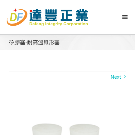
Skip
to
content
Togg
Navi
認識矽膠
矽膠塞-耐高溫錐形塞
行業動態
Next
工業零配件
消費性產品
View
Larger
矽膠客製
Image