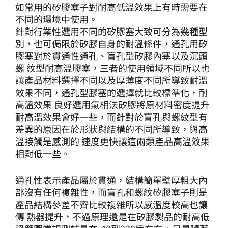
如常用的矽膠塞子對耐高低溫效果上有時需要在
不同的環境中使用。
針對行業性選用不同的矽膠塞大致可分為幾種型
別，也可侷限於矽膠自身的耐溫條件，通孔用矽
膠塞對於貫通性通孔、盲孔型矽膠內塞以及沉頭
螺 紋型耐高溫膠塞，三者的使用領域不同所以也
讓產品材料選擇不同以及厚薄度不同所導致耐溫
效果不同，通孔型膠塞的選擇就比較標準化，耐
高溫效果 良好選用氣相法矽膠將原材料密度提升
耐高溫效果會好一些，而針對於盲孔與螺紋型有
差異的原因在於形狀與結構的不同所導致，與高
溫接觸是感測的 速度更快讓這兩類產品高溫效果
相對低一些。
通孔性表示產品屬於貫通，結構簡單壁厚粗大內
部沒有任何複雜性，而盲孔和螺紋矽膠塞子則是
產品結構參差不齊比較複雜所以感溫度較高也讓
傳 熱器提升，不過原理還是在矽膠製品的耐高低