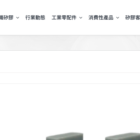
識矽膠
行業動態
工業零配件
消費性產品
矽膠
iew
arger
mage