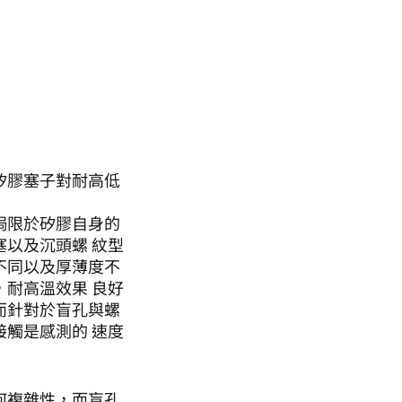
矽膠塞子對耐高低
侷限於矽膠自身的
以及沉頭螺 紋型
不同以及厚薄度不
耐高溫效果 良好
而針對於盲孔與螺
觸是感測的 速度
何複雜性，而盲孔