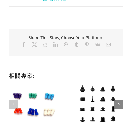
Share This Story, Choose Your Platform!
Facebook
X
Reddit
LinkedIn
WhatsApp
Tumblr
Pinterest
Vk
Email:
相關專案: