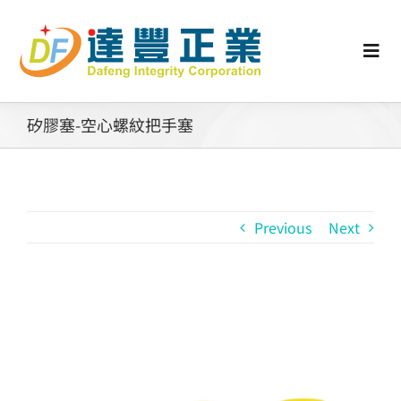
Skip
to
content
Togg
Navi
認識矽膠
矽膠塞-空心螺紋把手塞
行業動態
Previous
Next
工業零配件
消費性產品
View
Larger
矽膠客製
Image