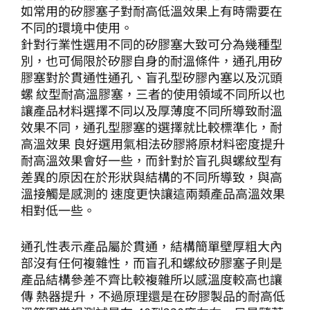
如常用的矽膠塞子對耐高低溫效果上有時需要在
不同的環境中使用。
針對行業性選用不同的矽膠塞大致可分為幾種型
別，也可侷限於矽膠自身的耐溫條件，通孔用矽
膠塞對於貫通性通孔、盲孔型矽膠內塞以及沉頭
螺 紋型耐高溫膠塞，三者的使用領域不同所以也
讓產品材料選擇不同以及厚薄度不同所導致耐溫
效果不同，通孔型膠塞的選擇就比較標準化，耐
高溫效果 良好選用氣相法矽膠將原材料密度提升
耐高溫效果會好一些，而針對於盲孔與螺紋型有
差異的原因在於形狀與結構的不同所導致，與高
溫接觸是感測的 速度更快讓這兩類產品高溫效果
相對低一些。
通孔性表示產品屬於貫通，結構簡單壁厚粗大內
部沒有任何複雜性，而盲孔和螺紋矽膠塞子則是
產品結構參差不齊比較複雜所以感溫度較高也讓
傳 熱器提升，不過原理還是在矽膠製品的耐高低