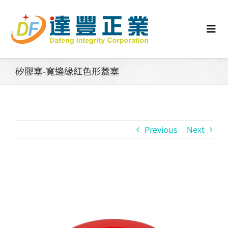
Skip
to
content
Togg
Navi
認識矽膠
矽膠塞-寬邊緣紅色形蓋塞
行業動態
Previous
Next
工業零配件
消費性產品
View
Larger
矽膠客製
Image