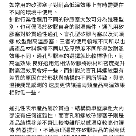
如常用的矽膠塞子對耐高低溫效果上有時需要在
不同的環境中使用。
針對行業性選用不同的矽膠塞大致可分為幾種型
別，也可侷限於矽膠自身的耐溫條件，通孔用矽
膠塞對於貫通性通孔、盲孔型矽膠內塞以及沉頭
螺 紋型耐高溫膠塞，三者的使用領域不同所以也
讓產品材料選擇不同以及厚薄度不同所導致耐溫
效果不同，通孔型膠塞的選擇就比較標準化，耐
高溫效果 良好選用氣相法矽膠將原材料密度提升
耐高溫效果會好一些，而針對於盲孔與螺紋型有
差異的原因在於形狀與結構的不同所導致，與高
溫接觸是感測的 速度更快讓這兩類產品高溫效果
相對低一些。
通孔性表示產品屬於貫通，結構簡單壁厚粗大內
部沒有任何複雜性，而盲孔和螺紋矽膠塞子則是
產品結構參差不齊比較複雜所以感溫度較高也讓
傳 熱器提升，不過原理還是在矽膠製品的耐高低