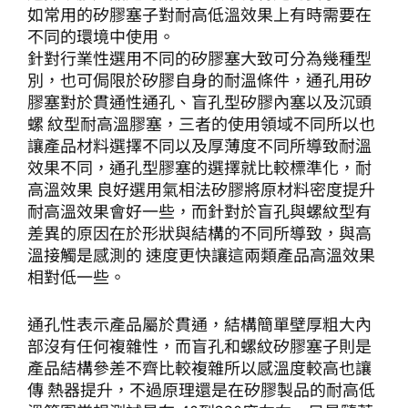
如常用的矽膠塞子對耐高低溫效果上有時需要在
不同的環境中使用。
針對行業性選用不同的矽膠塞大致可分為幾種型
別，也可侷限於矽膠自身的耐溫條件，通孔用矽
膠塞對於貫通性通孔、盲孔型矽膠內塞以及沉頭
螺 紋型耐高溫膠塞，三者的使用領域不同所以也
讓產品材料選擇不同以及厚薄度不同所導致耐溫
效果不同，通孔型膠塞的選擇就比較標準化，耐
高溫效果 良好選用氣相法矽膠將原材料密度提升
耐高溫效果會好一些，而針對於盲孔與螺紋型有
差異的原因在於形狀與結構的不同所導致，與高
溫接觸是感測的 速度更快讓這兩類產品高溫效果
相對低一些。
通孔性表示產品屬於貫通，結構簡單壁厚粗大內
部沒有任何複雜性，而盲孔和螺紋矽膠塞子則是
產品結構參差不齊比較複雜所以感溫度較高也讓
傳 熱器提升，不過原理還是在矽膠製品的耐高低