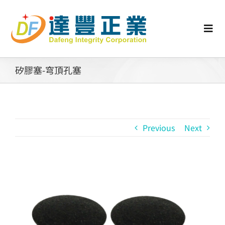
Skip
to
content
Togg
Navi
認識矽膠
矽膠塞-穹頂孔塞
行業動態
Previous
Next
工業零配件
消費性產品
View
Larger
矽膠客製
Image