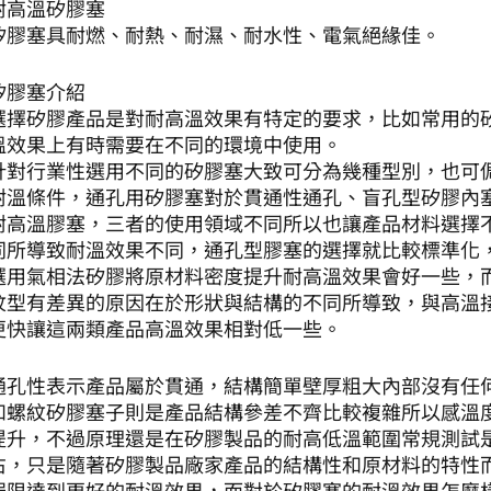
耐高溫矽膠塞
矽膠塞具耐燃、耐熱、耐濕、耐水性、電氣絕緣佳。
矽膠塞介紹
選擇矽膠產品是對耐高溫效果有特定的要求，比如常用的
溫效果上有時需要在不同的環境中使用。
針對行業性選用不同的矽膠塞大致可分為幾種型別，也可
耐溫條件，通孔用矽膠塞對於貫通性通孔、盲孔型矽膠內塞
耐高溫膠塞，三者的使用領域不同所以也讓產品材料選擇
同所導致耐溫效果不同，通孔型膠塞的選擇就比較標準化，
選用氣相法矽膠將原材料密度提升耐高溫效果會好一些，
紋型有差異的原因在於形狀與結構的不同所導致，與高溫接
更快讓這兩類產品高溫效果相對低一些。
通孔性表示產品屬於貫通，結構簡單壁厚粗大內部沒有任
和螺紋矽膠塞子則是產品結構參差不齊比較複雜所以感溫度
提升，不過原理還是在矽膠製品的耐高低溫範圍常規測試是在
右，只是隨著矽膠製品廠家產品的結構性和原材料的特性而
侷限達到更好的耐溫效果，而對於矽膠塞的耐溫效果怎麼