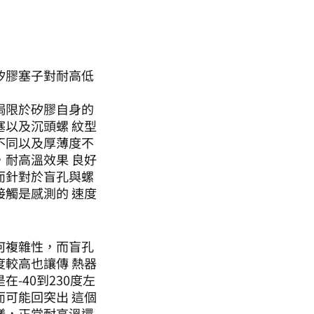
矽膠塞子對耐高低
侷限於矽膠自身的
以及沉頭螺 紋型
不同以及厚薄度不
耐高溫效果 良好
而針對於盲孔與螺
觸是感測的 速度
何複雜性，而盲孔
較高也讓傳 熱器
-40到230度左
可能回突出 這個
樣，正常耐高溫還