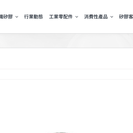
識矽膠
行業動態
工業零配件
消費性產品
矽膠
iew
arger
mage