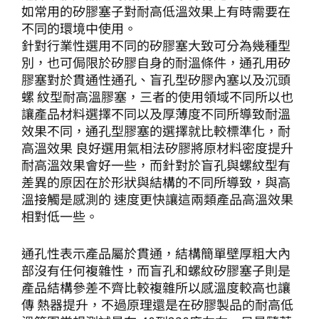
如常用的矽膠塞子對耐高低溫效果上有時需要在
不同的環境中使用。
針對行業性選用不同的矽膠塞大致可分為幾種型
別，也可侷限於矽膠自身的耐溫條件，通孔用矽
膠塞對於貫通性通孔、盲孔型矽膠內塞以及沉頭
螺 紋型耐高溫膠塞，三者的使用領域不同所以也
讓產品材料選擇不同以及厚薄度不同所導致耐溫
效果不同，通孔型膠塞的選擇就比較標準化，耐
高溫效果 良好選用氣相法矽膠將原材料密度提升
耐高溫效果會好一些，而針對於盲孔與螺紋型有
差異的原因在於形狀與結構的不同所導致，與高
溫接觸是感測的 速度更快讓這兩類產品高溫效果
相對低一些。
通孔性表示產品屬於貫通，結構簡單壁厚粗大內
部沒有任何複雜性，而盲孔和螺紋矽膠塞子則是
產品結構參差不齊比較複雜所以感溫度較高也讓
傳 熱器提升，不過原理還是在矽膠製品的耐高低