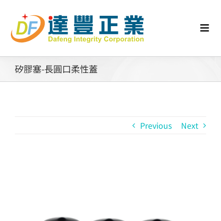
Skip
to
content
Togg
Navi
認識矽膠
矽膠塞-長圓口柔性蓋
行業動態
Previous
Next
工業零配件
消費性產品
View
Larger
矽膠客製
Image