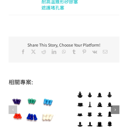
耐高溫錐形矽膠塞
遮護堵孔塞
Share This Story, Choose Your Platform!
Facebook
X
Reddit
LinkedIn
WhatsApp
Tumblr
Pinterest
Vk
Email:
相關專案: