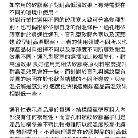
如常用的矽膠塞子對耐高低溫效果上有時需要在
不同的環境中使用。
針對行業性選用不同的矽膠塞大致可分為幾種型
別，也可侷限於矽膠自身的耐溫條件，通孔用矽
膠塞對於貫通性通孔、盲孔型矽膠內塞以及沉頭
螺 紋型耐高溫膠塞，三者的使用領域不同所以也
讓產品材料選擇不同以及厚薄度不同所導致耐溫
效果不同，通孔型膠塞的選擇就比較標準化，耐
高溫效果 良好選用氣相法矽膠將原材料密度提升
耐高溫效果會好一些，而針對於盲孔與螺紋型有
差異的原因在於形狀與結構的不同所導致，與高
溫接觸是感測的 速度更快讓這兩類產品高溫效果
相對低一些。
通孔性表示產品屬於貫通，結構簡單壁厚粗大內
部沒有任何複雜性，而盲孔和螺紋矽膠塞子則是
產品結構參差不齊比較複雜所以感溫度較高也讓
傳 熱器提升，不過原理還是在矽膠製品的耐高低