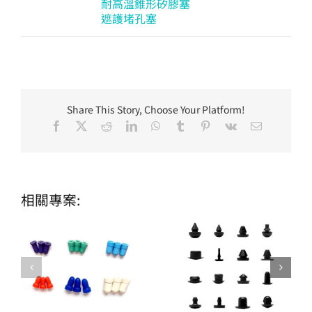
耐高溫錐形矽膠塞
遮護堵孔塞
Share This Story, Choose Your Platform!
Facebook
X
Reddit
LinkedIn
WhatsApp
Tumblr
Pinterest
Vk
Email:
相關專案: