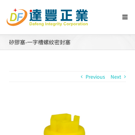
Skip
to
content
Togg
Navi
認識矽膠
矽膠塞-一字槽螺紋密封塞
行業動態
Previous
Next
工業零配件
消費性產品
View
Larger
矽膠客製
Image