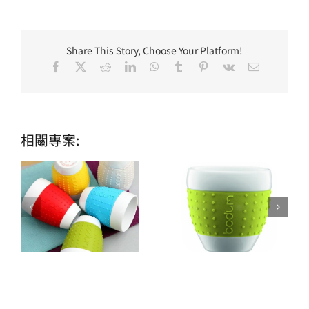
Share This Story, Choose Your Platform!
Facebook
X
Reddit
LinkedIn
WhatsApp
Tumblr
Pinterest
Vk
Email:
相關專案: