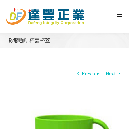
Skip
to
content
Togg
Navi
認識矽膠
矽膠咖啡杯套杯蓋
行業動態
Previous
Next
工業零配件
消費性產品
View
Larger
矽膠客製
Image