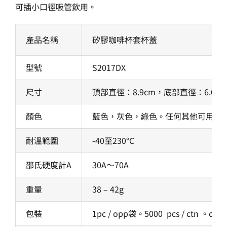
可插小口徑吸管飲用。
產品名稱
矽膠咖啡杯套杯蓋
型號
S2017DX
尺寸
頂部直徑：8.9cm，底部直徑：6.6cm
顏色
藍色，灰色，綠色。任何其他可用的P
耐溫範圍
-40至230°C
邵氏硬度計A
30A〜70A
重量
38 – 42g
包裝
1pc / opp袋。5000 pcs / ctn 。ctn