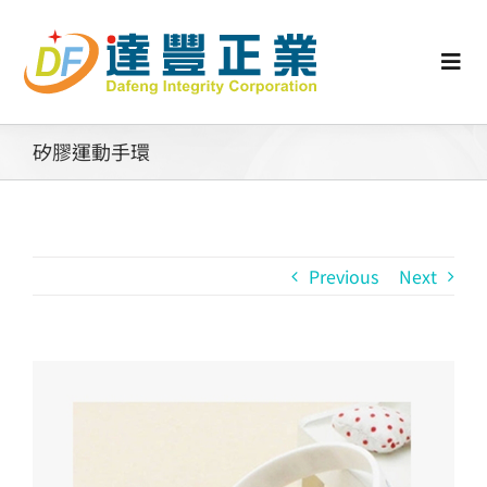
Skip
to
content
Togg
Navi
認識矽膠
矽膠運動手環
行業動態
Previous
Next
工業零配件
消費性產品
View
Larger
矽膠客製
Image