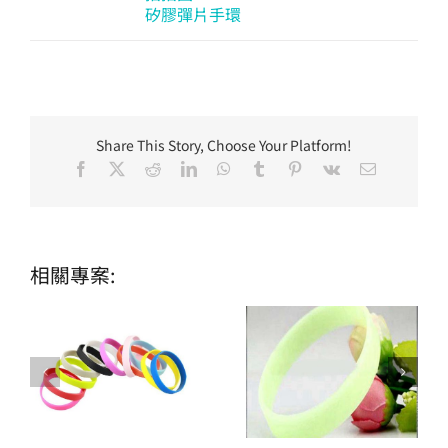
矽膠彈片手環
Share This Story, Choose Your Platform!
Facebook
X
Reddit
LinkedIn
WhatsApp
Tumblr
Pinterest
Vk
Email:
相關專案: