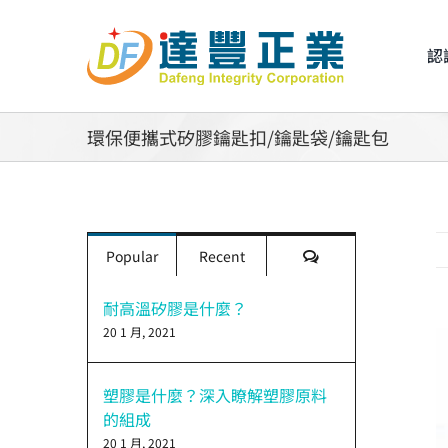
Skip
to
認
content
環保便攜式矽膠鑰匙扣/鑰匙袋/鑰匙包
評
Popular
Recent
論
耐高溫矽膠是什麼？
20 1 月, 2021
V
L
I
塑膠是什麼？深入瞭解塑膠原料
的組成
20 1 月, 2021