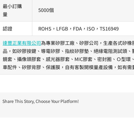
最小訂購
5000個
量
認證
ROHS，LFGB，FDA，ISO，TS16949
達豐正業有限公司
為專業矽膠工廠、矽膠公司，生產各式矽橡
品，如矽膠按鍵、導電矽膠、指紋矽膠墊、絕緣電阻測試頭、醫
鏡套、攝像頭膠套、感光器膠套、MIC膠套、密封圈、Ｏ型環
車配件、矽膠背膠、保護膜，自有客製開模量產設備，如有需
Share This Story, Choose Your Platform!