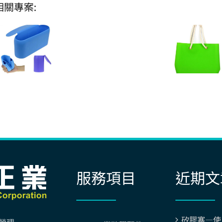
相關專案:
服務項目
近期文
矽膠塞—使
營理