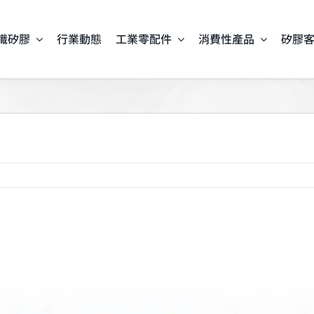
識矽膠
行業動態
工業零配件
消費性產品
矽膠
iew
arger
mage