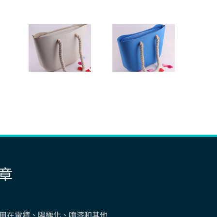
章
用在電鍍、陽極化、噴漆和其他