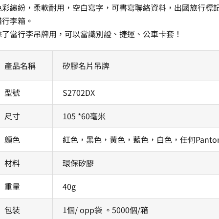
色彩繽紛，柔軟耐用，空白寫字，可書寫聯絡資料，出國旅行標
錯行李箱。
除了當行李吊牌用，可以當識別證、捷運、公車卡套！
產品名稱
矽膠名片吊牌
型號
S2702DX
尺寸
105 *60毫米
顏色
紅色，黑色，黃色，藍色，白色，任何Panto
材料
環保矽膠
重量
40g
包裝
1個/ opp袋 。5000個/箱