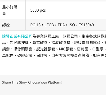
最小訂購
5000 pcs
量
認證
ROHS，LFGB，FDA，ISO，TS16949
達豐正業有限公司
為專業矽膠工廠、矽膠公司，生產各式矽橡
品，如矽膠按鍵、導電矽膠、指紋矽膠墊、絕緣電阻測試頭、醫
鏡套、攝像頭膠套、感光器膠套、MIC膠套、密封圈、Ｏ型環
車配件、矽膠背膠、保護膜，自有客製開模量產設備，如有需
Share This Story, Choose Your Platform!