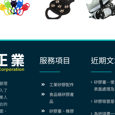
服務項目
近期文
矽膠塞—使
營理
工業矽膠配件
表面處理及
入了
食品級矽膠產
業人
矽膠吸管是
品
合的
園、
矽膠塞、橡膠
為地球盡一