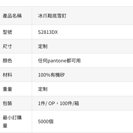
產品名稱
冰爪鞋底雪釘
型號
S2813DX
尺寸
定制
顏色
任何pantone都可用
材料
100%有機矽
重量
定制
包裝
1件/ OP，100件/箱
最小訂購
5000個
量