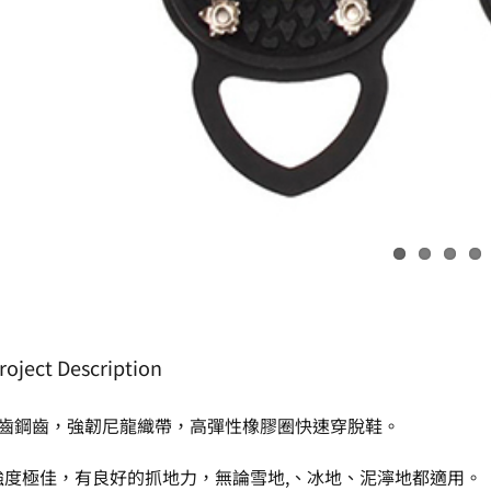
roject Description
5齒鋼齒，強韌尼龍織帶，高彈性橡膠圈快速穿脫鞋。
強度極佳，有良好的抓地力，無論雪地,、冰地、泥濘地都適用。