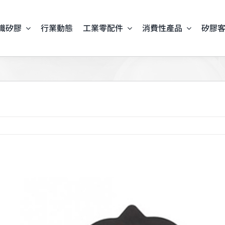
識矽膠
行業動態
工業零配件
消費性產品
矽膠
iew
arger
mage