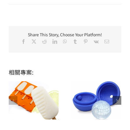
Share This Story, Choose Your Platform!
Facebook
X
Reddit
LinkedIn
WhatsApp
Tumblr
Pinterest
Vk
Email:
相關專案: