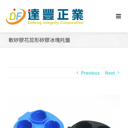
Skip
to
content
Togg
Navi
認識矽膠
軟矽膠花蕊形矽膠冰塊托盤
行業動態
Previous
Next
工業零配件
消費性產品
View
Larger
矽膠客製
Image