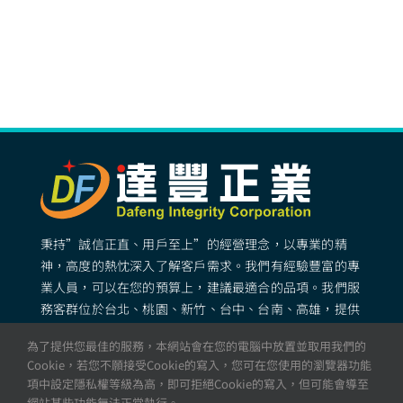
秉持”誠信正直、用戶至上”的經營理念，以專業的精
神，高度的熱忱深入了解客戶需求。我們有經驗豐富的專
業人員，可以在您的預算上，建議最適合的品項。我們服
務客群位於台北、桃園、新竹、台中、台南、高雄，提供
專業完善的矽膠客製化服務。
為了提供您最佳的服務，本網站會在您的電腦中放置並取用我們的
Cookie，若您不願接受Cookie的寫入，您可在您使用的瀏覽器功能
項中設定隱私權等級為高，即可拒絕Cookie的寫入，但可能會導至
© All rights reserved. 達豐正業 – 矽膠製品・矽膠成型・
網站某些功能無法正常執行。