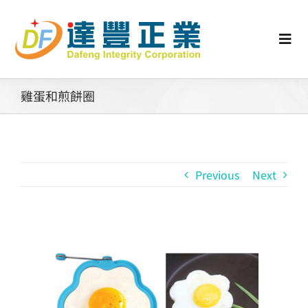
Skip
to
content
Togg
Navi
認識矽膠
雞蛋和煎餅圈
行業動態
Previous
Next
工業零配件
消費性產品
View
Larger
矽膠客製
Image