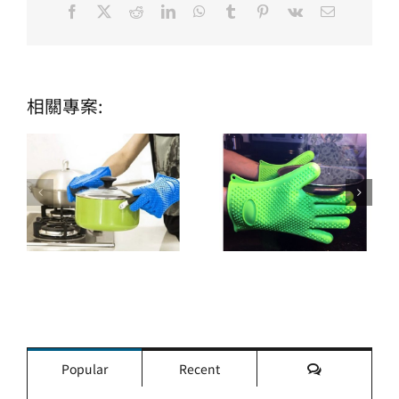
Facebook
X
Reddit
LinkedIn
WhatsApp
Tumblr
Pinterest
Vk
Email:
相關專案:
評
Popular
Recent
論