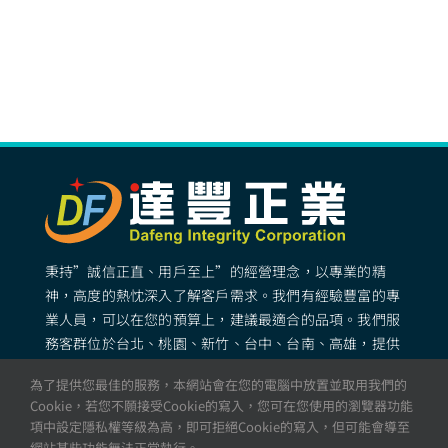
秉持”誠信正直、用戶至上”的經營理念，以專業的精
神，高度的熱忱深入了解客戶需求。我們有經驗豐富的專
業人員，可以在您的預算上，建議最適合的品項。我們服
務客群位於台北、桃園、新竹、台中、台南、高雄，提供
專業完善的矽膠客製化服務。
為了提供您最佳的服務，本網站會在您的電腦中放置並取用我們的
Cookie，若您不願接受Cookie的寫入，您可在您使用的瀏覽器功能
項中設定隱私權等級為高，即可拒絕Cookie的寫入，但可能會導至
© All rights reserved. 達豐正業 – 矽膠製品・矽膠成型・
網站某些功能無法正常執行。