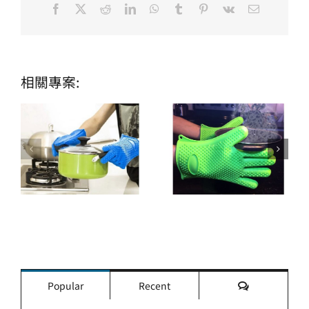
Facebook
X
Reddit
LinkedIn
WhatsApp
Tumblr
Pinterest
Vk
Email:
相關專案:
評
Popular
Recent
論