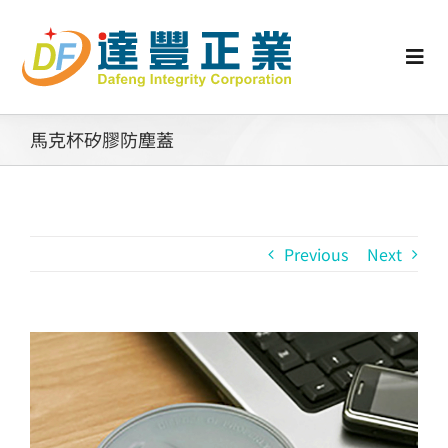
Skip
to
content
Togg
Navi
認識矽膠
馬克杯矽膠防塵蓋
行業動態
Previous
Next
工業零配件
消費性產品
View
Larger
矽膠客製
Image