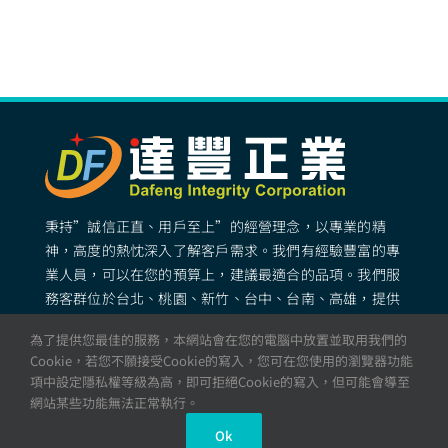
秉持”誠信正直、用戶至上”的經營理念，以專業的精
神，高度的熱忱深入了解客戶需求。我們有經驗豐富的專
業人員，可以在您的預算上，建議最適合的品項。我們服
務客群位於台北、桃園、新竹、台中、台南、高雄，提供
專業完善的矽膠客製化服務。
為了提供您最佳的服務，本網站會在您的電腦中放置並取用我們的
Cookie，若您不願接受Cookie的寫入，您可在您使用的瀏覽器功能
項中設定隱私權等級為高，即可拒絕Cookie的寫入，但可能會導至
© All rights reserved. 達豐正業 – 矽膠製品・矽膠成型・
網站某些功能無法正常執行。
專業矽膠工廠
Ok