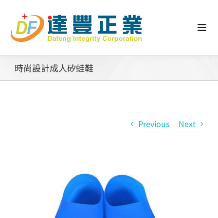
Skip
to
content
Togg
Navi
認識矽膠
時尚設計成人矽蛙鞋
行業動態
Previous
Next
工業零配件
消費性產品
View
Larger
矽膠客製
Image