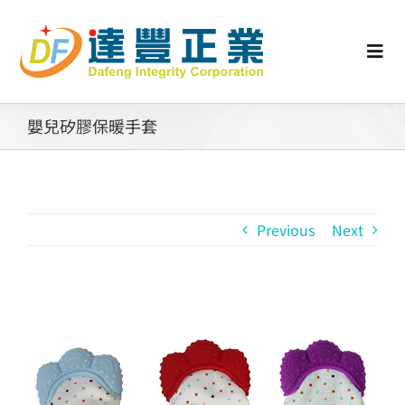
Skip
to
content
Togg
Navi
認識矽膠
嬰兒矽膠保暖手套
行業動態
Previous
Next
工業零配件
消費性產品
View
Larger
矽膠客製
Image