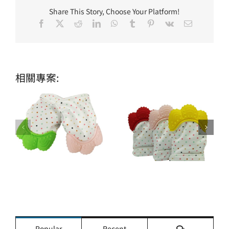
Share This Story, Choose Your Platform!
Facebook
X
Reddit
LinkedIn
WhatsApp
Tumblr
Pinterest
Vk
Email:
相關專案:
評
Popular
Recent