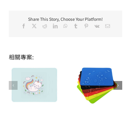
Share This Story, Choose Your Platform!
Facebook
X
Reddit
LinkedIn
WhatsApp
Tumblr
Pinterest
Vk
Email:
相關專案: