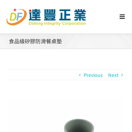
Skip
to
content
Togg
Navi
認識矽膠
食品級矽膠防滑餐桌墊
行業動態
Previous
Next
工業零配件
消費性產品
View
Larger
矽膠客製
Image