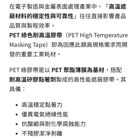
在電子製造與金屬表面處理產業中，「
高溫遮
蔽材料的穩定性與可靠性
」往往直接影響產品
品質與製程效率。
PET
綠色耐高溫膠帶
（PET High Temperature
Masking Tape）即為因應此類高規格需求而開
發的重要工業耗材。
PET 綠膠帶是以
PET
聚酯薄膜為基材
，搭配
耐高溫矽膠黏著劑
製成的高性能遮蔽膠帶。其
具備：
高溫穩定黏著力
優異電氣絕緣性能
抗酸鹼與耐化學腐蝕能力
不殘膠潔淨剝離