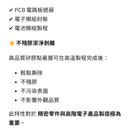
✔ PCB 電路板遮蔽
✔ 電子模組封裝
✔ 電池模組製程
不殘膠潔淨剝離
高品質矽膠黏著層可在高溫製程完成後：
輕鬆撕除
不殘膠
不污染表面
不影響外觀品質
此特性對於
精密零件與高階電子產品製造極為
重要
。