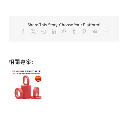
Share This Story, Choose Your Platform!
Facebook
X
Reddit
LinkedIn
WhatsApp
Tumblr
Pinterest
Vk
Email:
相關專案: