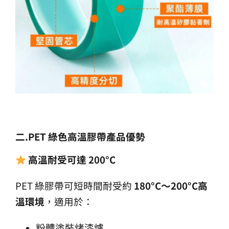
二.PET
綠色高溫膠帶產品優勢
高溫耐受可達 200°C
PET 綠膠帶可短時間耐受約
180°C
～200°C
高
溫環境
，適用於：
粉體塗裝烤漆爐