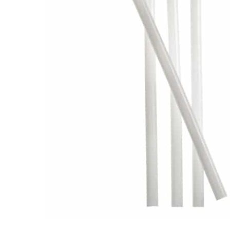
環保矽膠吸管