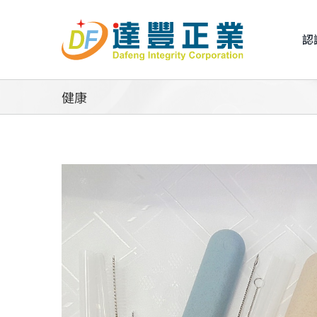
Skip
to
認
content
健康