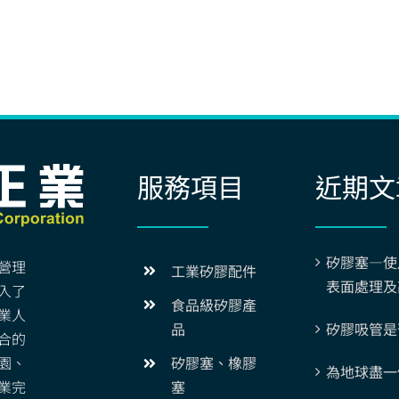
服務項目
近期文
矽膠塞—使
營理
工業矽膠配件
表面處理及
入了
食品級矽膠產
業人
矽膠吸管是
品
合的
園、
矽膠塞、橡膠
為地球盡一
業完
塞