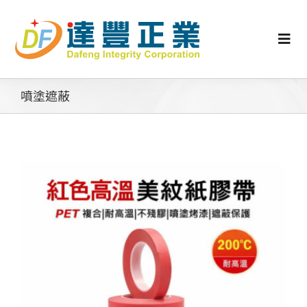
Skip
to
content
Togg
Navi
認識矽膠
噴塗遮蔽
行業動態
工業零配件
消費性產品
矽膠客製