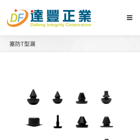
Skip
to
content
Togg
Navi
認識矽膠
塞防T型漏
行業動態
工業零配件
消費性產品
矽膠客製