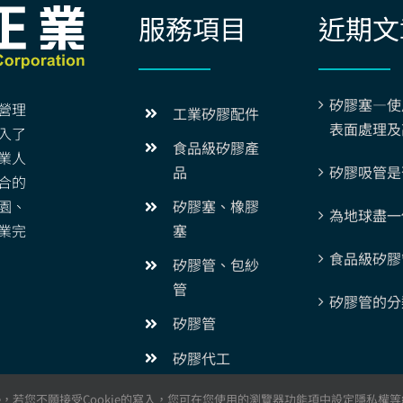
矽膠塞—使
營理
工業矽膠配件
表面處理及
入了
食品級矽膠產
業人
矽膠吸管是
品
合的
園、
矽膠塞、橡膠
為地球盡一
業完
塞
食品級矽膠
矽膠管、包紗
管
矽膠管的分
矽膠管
矽膠代工
© All rights reserved. 達豐正業 – 矽膠製品・矽膠成型・專業矽膠工廠
，若您不願接受Cookie的寫入，您可在您使用的瀏覽器功能項中設定隱私權等