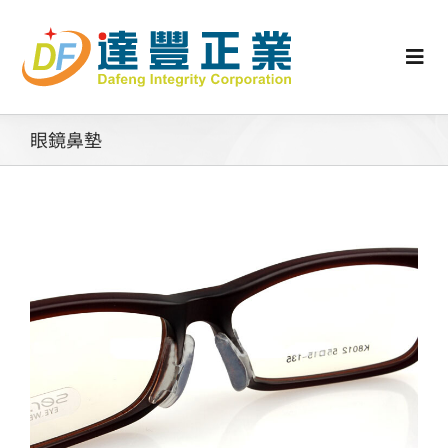
Skip
to
content
Togg
Navi
認識矽膠
眼鏡鼻墊
行業動態
工業零配件
消費性產品
矽膠客製