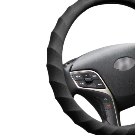
矽膠套,膜