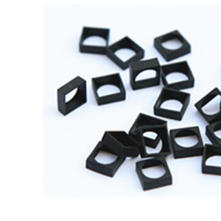
矽膠套,膜