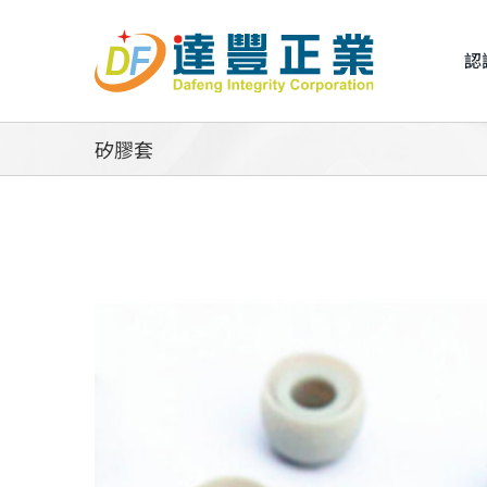
Skip
to
認
content
矽膠套