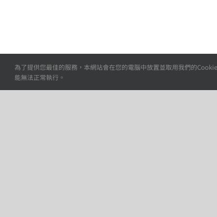
為了提供您最佳的服務，本網站會在您的電腦中放置並取用我們的Cookie
能無法正常執行。
矽膠套,膜