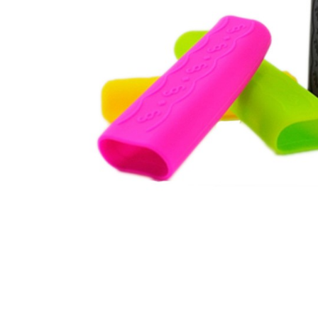
矽膠套,膜