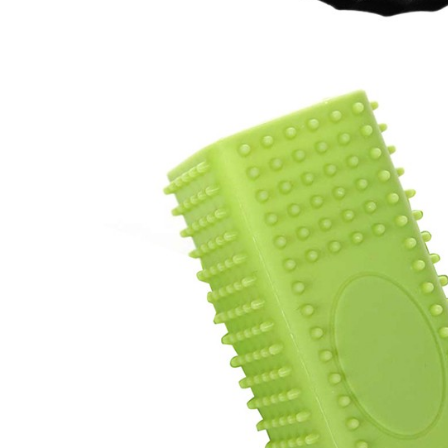
矽膠套,膜