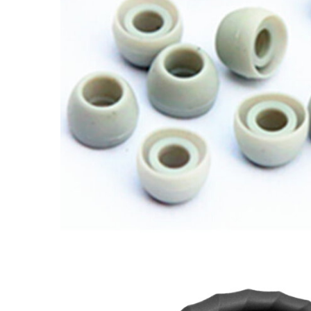
矽膠套,膜