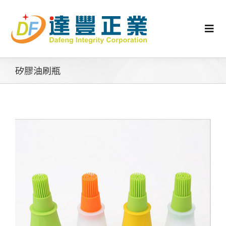
Skip
to
content
Togg
Navi
認識矽膠
矽膠油刷瓶
行業動態
工業零配件
消費性產品
矽膠客製