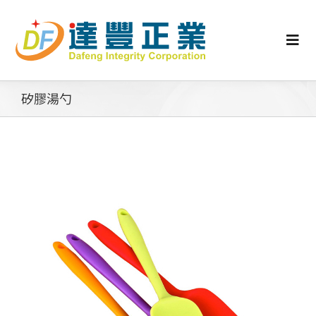
Skip
to
content
Togg
Navi
認識矽膠
矽膠湯勺
行業動態
工業零配件
消費性產品
矽膠客製