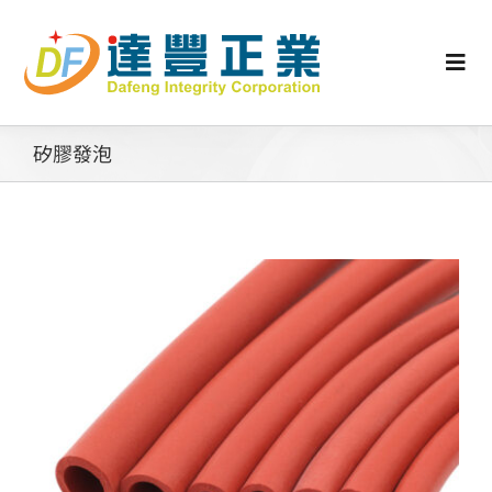
Skip
to
content
Togg
Navi
認識矽膠
矽膠發泡
行業動態
工業零配件
消費性產品
矽膠客製