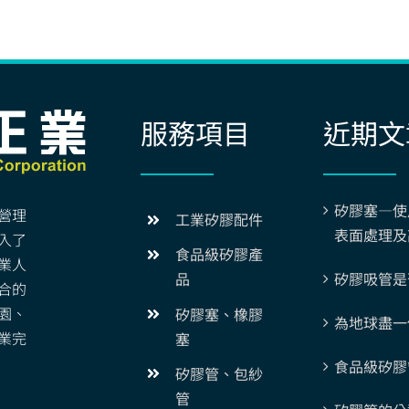
服務項目
近期文
矽膠塞—使
營理
工業矽膠配件
表面處理及
入了
食品級矽膠產
業人
矽膠吸管是
品
合的
園、
矽膠塞、橡膠
為地球盡一
業完
塞
食品級矽膠
矽膠管、包紗
管