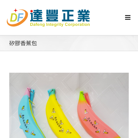
Skip
to
content
Togg
Navi
認識矽膠
矽膠香蕉包
行業動態
工業零配件
消費性產品
矽膠客製