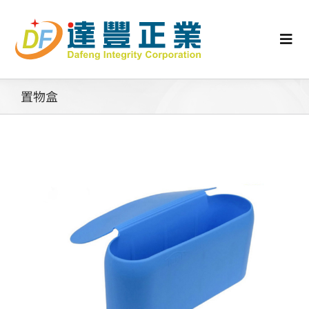
Skip
to
content
Togg
Navi
認識矽膠
置物盒
行業動態
工業零配件
消費性產品
矽膠客製