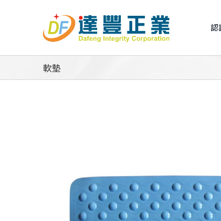
Skip
to
認
content
軟墊