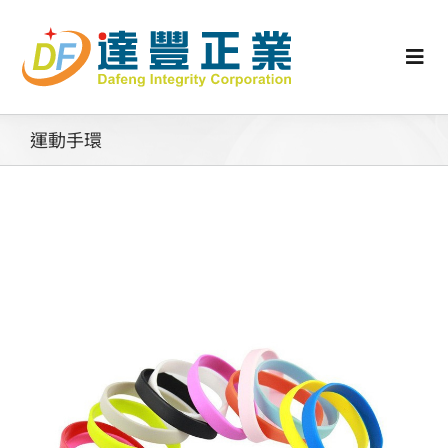
Skip
to
content
Togg
Navi
認識矽膠
運動手環
行業動態
工業零配件
消費性產品
矽膠客製