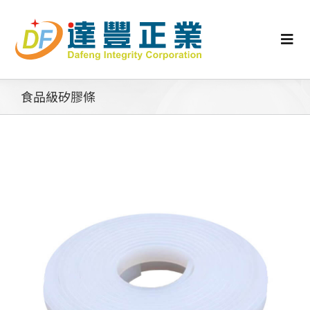
Skip
to
content
Togg
Navi
認識矽膠
食品級矽膠條
行業動態
工業零配件
消費性產品
矽膠客製