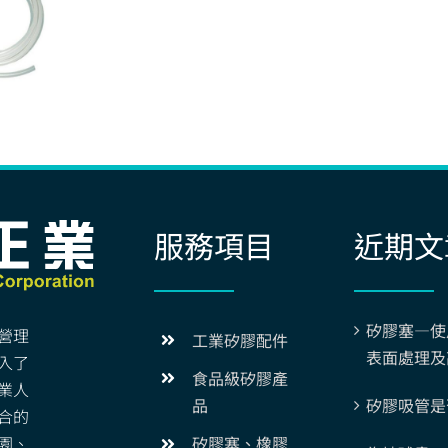
服務項目
近期文
矽膠塞—使
營理
工業矽膠配件
表面處理及
入了
食品級矽膠產
業人
矽膠吸管是
品
合的
園、
矽膠塞、橡膠