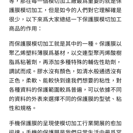
等，那在每一個模切加工廠最爲重要的就是保
生產製造
護膜模切加工，但是如今的人們對它理解確是
很少，以下來爲大家總結一下保護膜模切加工
選購指南
商品的作用：
而保護膜模切加工就是其中的一種。保護膜以
公司介紹
聚乙烯塑料薄膜爲基材，以交連型聚丙烯酸樹
脂爲粘著劑，再添加多種特殊的輔佐性助劑，
聯繫洽詢
調試而成。膠水沒有顏色，如清水般通透沒有
正色，柔軟、能較快到達我們想要的粘性，對
各種資料的保護範圍較爲普遍，可以依據不同
的資料的外表來選擇不同的保護膜的型號、粘
性和規格。
手機保護膜的呈現使模切加工行業開展的愈加
迅速，手機的保護膜是我們日常生活中最爲罕