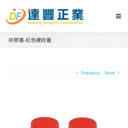
Skip
to
content
Togg
Navi
認識矽膠
矽膠塞-紅色螺紋蓋
行業動態
Previous
Next
工業零配件
消費性產品
View
Larger
矽膠客製
Image