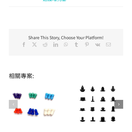
Share This Story, Choose Your Platform!
Facebook
X
Reddit
LinkedIn
WhatsApp
Tumblr
Pinterest
Vk
Email:
相關專案: