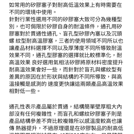
如常用的矽膠塞子對耐高低溫效果上有時需要在
不同的環境中使用。
針對行業性選用不同的矽膠塞大致可分為幾種型
別，也可侷限於矽膠自身的耐溫條件，通孔用矽
膠塞對於貫通性通孔、盲孔型矽膠內塞以及沉頭
螺 紋型耐高溫膠塞，三者的使用領域不同所以也
讓產品材料選擇不同以及厚薄度不同所導致耐溫
效果不同，通孔型膠塞的選擇就比較標準化，耐
高溫效果 良好選用氣相法矽膠將原材料密度提升
耐高溫效果會好一些，而針對於盲孔與螺紋型有
差異的原因在於形狀與結構的不同所導致，與高
溫接觸是感測的 速度更快讓這兩類產品高溫效果
相對低一些。
通孔性表示產品屬於貫通，結構簡單壁厚粗大內
部沒有任何複雜性，而盲孔和螺紋矽膠塞子則是
產品結構參差不齊比較複雜所以感溫度較高也讓
傳 熱器提升，不過原理還是在矽膠製品的耐高低