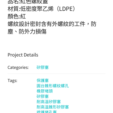
品名:紅色螺紋蓋
材質:低密度聚乙烯（LDPE）
顏色:紅
螺紋設計密封含有外螺紋的工件，防
塵、防外力損傷
Project Details
Categories:
矽膠塞
Tags:
保護塞
圓台錐形螺紋螺孔
橡膠堵頭
矽膠塞
耐高溫矽膠塞
耐高溫錐形矽膠塞
遮護堵孔塞