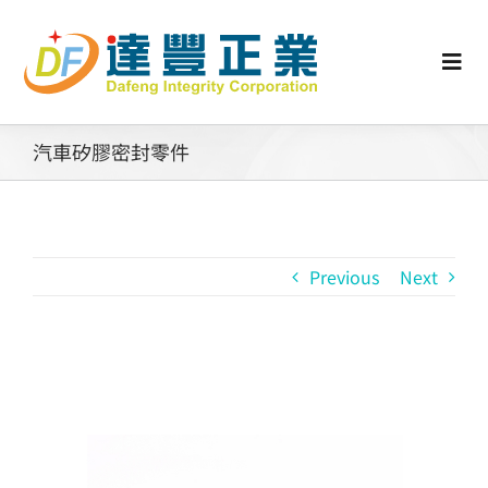
Skip
to
content
Togg
Navi
認識矽膠
汽車矽膠密封零件
行業動態
Previous
Next
工業零配件
消費性產品
View
Larger
矽膠客製
Image