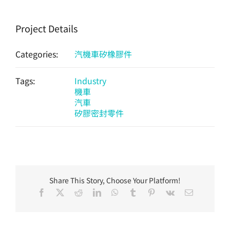
Project Details
Categories:
汽機車矽橡膠件
Tags:
Industry
機車
汽車
矽膠密封零件
Share This Story, Choose Your Platform!
Facebook
X
Reddit
LinkedIn
WhatsApp
Tumblr
Pinterest
Vk
Email: