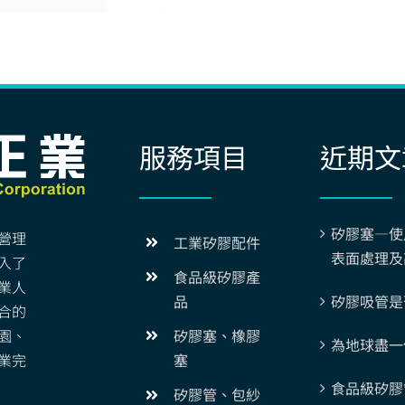
服務項目
近期文
矽膠塞—使
營理
工業矽膠配件
表面處理及
入了
食品級矽膠產
業人
矽膠吸管是
品
合的
園、
矽膠塞、橡膠
為地球盡一
業完
塞
食品級矽膠
矽膠管、包紗