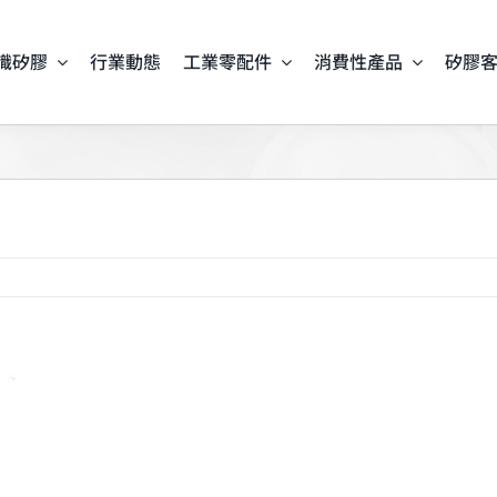
識矽膠
行業動態
工業零配件
消費性產品
矽膠
iew
arger
mage