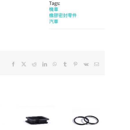
Tags:
機車
橡膠密封零件
汽車
Facebook
X
Reddit
LinkedIn
WhatsApp
Tumblr
Pinterest
Vk
Email: