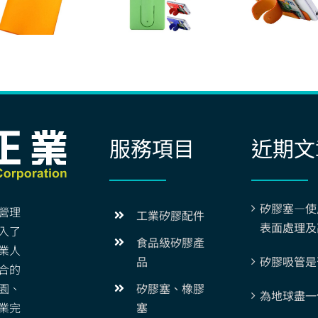
服務項目
近期文
矽膠塞—使
營理
工業矽膠配件
表面處理及
入了
食品級矽膠產
業人
矽膠吸管是
品
合的
園、
矽膠塞、橡膠
為地球盡一
業完
塞