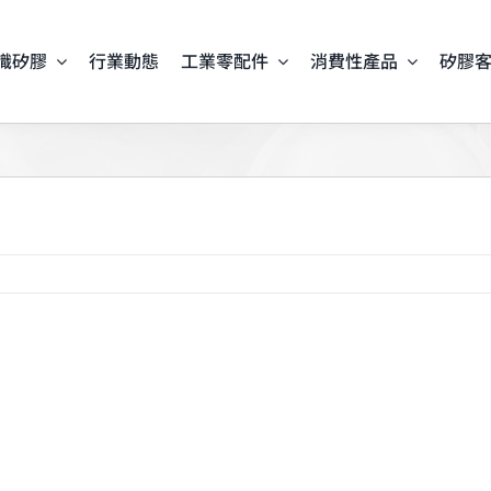
識矽膠
行業動態
工業零配件
消費性產品
矽膠
iew
arger
mage