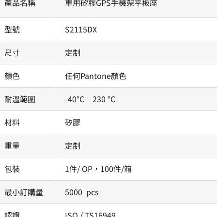
產品名稱
車用矽膠GPS手機架平板座
型號
S2115DX
尺寸
定制
顏色
任何Pantone顏色
耐溫範圍
-40°C – 230 °C
材料
矽膠
重量
定制
包裝
1件/ OP，100件/箱
最小訂購量
5000 pcs
認證
ISO / TS16949