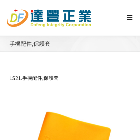
Skip
to
content
Togg
Navi
認識矽膠
手機配件,保護套
行業動態
LS21.手機配件,保護套
工業零配件
消費性產品
矽膠客製