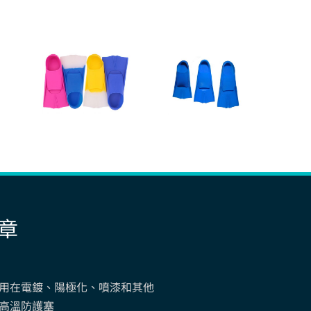
章
用在電鍍、陽極化、噴漆和其他
高溫防護塞