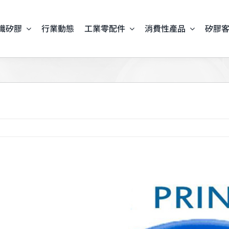
識矽膠
行業動態
工業零配件
消費性產品
矽膠
iew
arger
mage