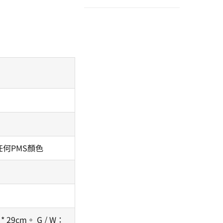
何PMS顏色
4 * 29cm。 G / W：