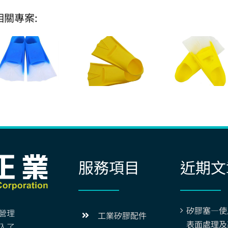
相關專案:
服務項目
近期文
矽膠塞—使
營理
工業矽膠配件
表面處理及
入了