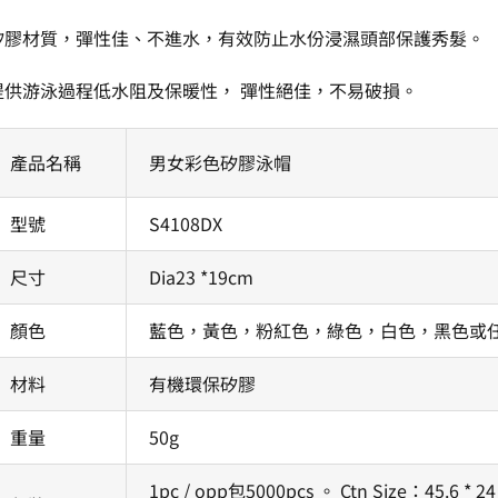
矽膠材質，彈性佳、不進水，有效防止水份浸濕頭部保護秀髮。
提供游泳過程低水阻及保暖性， 彈性絕佳，不易破損。
產品名稱
男女彩色矽膠泳帽
型號
S4108DX
尺寸
Dia23 *19cm
顏色
藍色，黃色，粉紅色，綠色，白色，黑色或任
材料
有機環保矽膠
重量
50g
1pc / opp包5000pcs 。 Ctn Size：45.6 * 2